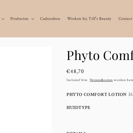
Producten
Cadeaubon
Werken bij Tiff's Beauty
Contact
Phyto Comf
Normale
€48,70
prijs
Inclusief btw.
Verzendkosten
worden bere
PHYTO COMFORT LOTION
35
HUIDTYPE