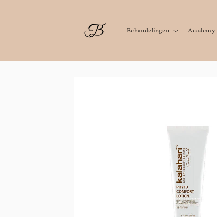
Meteen
naar de
content
Behandelingen
Academy
Ga direct naar
productinformatie