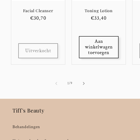
e
Facial Cleanser
Toning Lotion
:
Normale
€30,70
Normale
€33,40
prijs
prijs
Aan
winkelwagen
Uitverkocht
toevoegen
van
1
/
9
Tiff's Beauty
Behandelingen